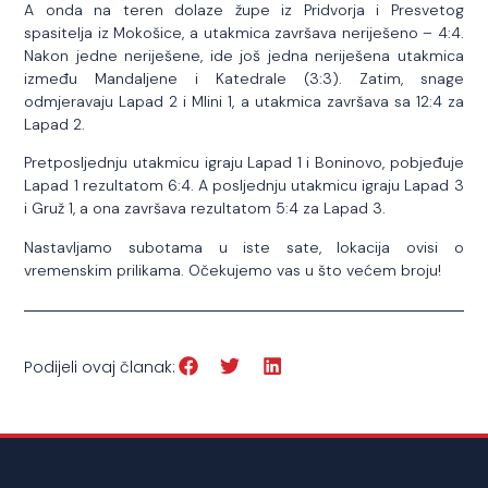
A onda na teren dolaze župe iz Pridvorja i Presvetog
spasitelja iz Mokošice, a utakmica završava neriješeno – 4:4.
Nakon jedne neriješene, ide još jedna neriješena utakmica
između Mandaljene i Katedrale (3:3). Zatim, snage
odmjeravaju Lapad 2 i Mlini 1, a utakmica završava sa 12:4 za
Lapad 2.
Pretposljednju utakmicu igraju Lapad 1 i Boninovo, pobjeđuje
Lapad 1 rezultatom 6:4. A posljednju utakmicu igraju Lapad 3
i Gruž 1, a ona završava rezultatom 5:4 za Lapad 3.
Nastavljamo subotama u iste sate, lokacija ovisi o
vremenskim prilikama. Očekujemo vas u što većem broju!
Podijeli ovaj članak: