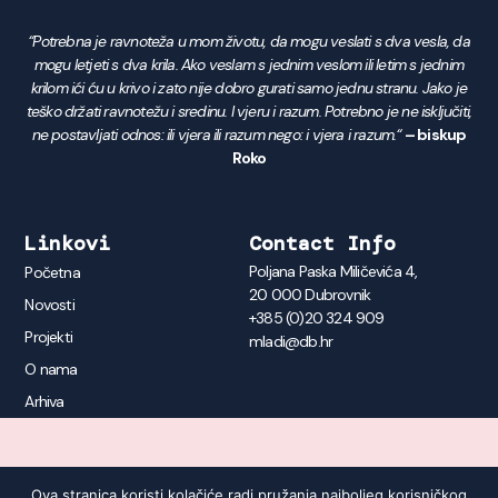
“Potrebna je ravnoteža u mom životu, da mogu veslati s dva vesla, da
mogu letjeti s dva krila. Ako veslam s jednim veslom ili letim s jednim
krilom ići ću u krivo i zato nije dobro gurati samo jednu stranu. Jako je
teško držati ravnotežu i sredinu. I vjeru i razum. Potrebno je ne isključiti,
ne postavljati odnos: ili vjera ili razum nego: i vjera i razum.“
– biskup
Roko
Linkovi
Contact Info
Poljana Paska Miličevića 4,
Početna
20 000 Dubrovnik
Novosti
+385 (0)20 324 909
Projekti
mladi@db.hr
O nama
Arhiva
Ova stranica koristi kolačiće radi pružanja najboljeg korisničkog