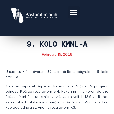
9. KOLO KMNL-A
February 15, 2026
U subotu 31.1. u dvorani UD Paola di Rosa odigralo se 9. kolo
KMNL-a.
Kolo su započeli župe iz Trstenoga i Pločica. A pobjedu
odnose Pločice rezultatom 8:4. Nakon njih, na teren dolaze
Rožat i Mlini 2, a utakmica završava sa velikih 13:5 za Rožat.
Zatim slijedi utakmica između Gruža 2 i sv. Andrija s Pila.
Pobjedu odnosi sv. Andrija rezultatom 7:3.