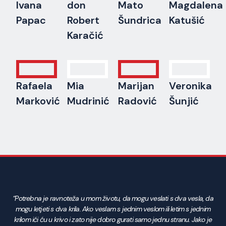
Ivana
don
Mato
Magdalena
Papac
Robert
Šundrica
Katušić
Karačić
Rafaela
Mia
Marijan
Veronika
Marković
Mudrinić
Radović
Šunjić
“Potrebna je ravnoteža u mom životu, da mogu veslati s dva vesla, da
mogu letjeti s dva krila. Ako veslam s jednim veslom ili letim s jednim
krilom ići ću u krivo i zato nije dobro gurati samo jednu stranu. Jako je