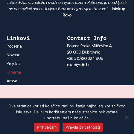
teško držati ravnotežu i sredinu. I vjeru i razum. Potrebno je ne isključiti,
ne postavljati odnos: ili vjera ili razum nego: i vjera i razum.“
– biskup
Roko
Linkovi
Contact Info
Poljana Paska Miličevića 4,
Početna
20 000 Dubrovnik
Novosti
+385 (0)20 324 909
Projekti
mladi@db.hr
O nama
Arhiva
Ova stranica koristi kolačiće radi pružanja najboljeg korisničkog
© 2026 Pastoral mladih Duborvačke biskupije | Powered by
Tadesign
iskustva. Daljnjim korištenjem naše stranice prihvaćate
upotrebu naših kolačića.
Prihvaćam
Pravila privatnosti