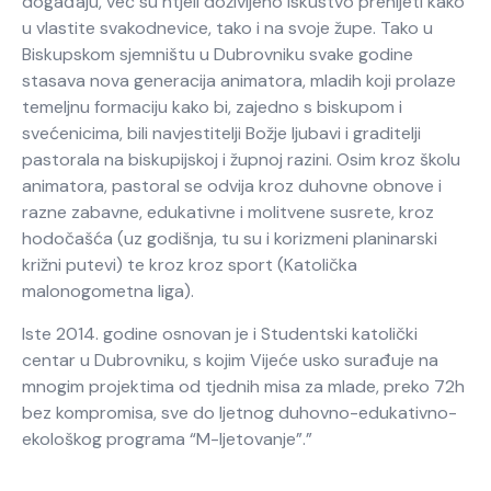
događaju, već su htjeli doživljeno iskustvo prenijeti kako
u vlastite svakodnevice, tako i na svoje župe. Tako u
Biskupskom sjemništu u Dubrovniku svake godine
stasava nova generacija animatora, mladih koji prolaze
temeljnu formaciju kako bi, zajedno s biskupom i
svećenicima, bili navjestitelji Božje ljubavi i graditelji
pastorala na biskupijskoj i župnoj razini. Osim kroz školu
animatora, pastoral se odvija kroz duhovne obnove i
razne zabavne, edukativne i molitvene susrete, kroz
hodočašća (uz godišnja, tu su i korizmeni planinarski
križni putevi) te kroz kroz sport (Katolička
malonogometna liga).
Iste 2014. godine osnovan je i Studentski katolički
centar u Dubrovniku, s kojim Vijeće usko surađuje na
mnogim projektima od tjednih misa za mlade, preko 72h
bez kompromisa, sve do ljetnog duhovno-edukativno-
ekološkog programa “M-ljetovanje”.”