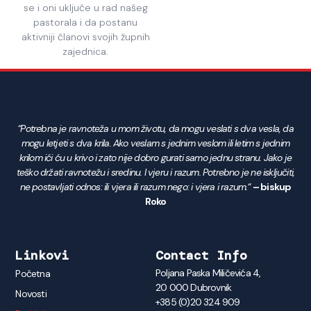
se i oni uključe u rad našeg
pastorala i da postanu
aktivniji članovi svojih župnih
zajednica.
“Potrebna je ravnoteža u mom životu, da mogu veslati s dva vesla, da
mogu letjeti s dva krila. Ako veslam s jednim veslom ili letim s jednim
krilom ići ću u krivo i zato nije dobro gurati samo jednu stranu. Jako je
teško držati ravnotežu i sredinu. I vjeru i razum. Potrebno je ne isključiti,
ne postavljati odnos: ili vjera ili razum nego: i vjera i razum.“
– biskup
Roko
Linkovi
Contact Info
Poljana Paska Miličevića 4,
Početna
20 000 Dubrovnik
Novosti
+385 (0)20 324 909