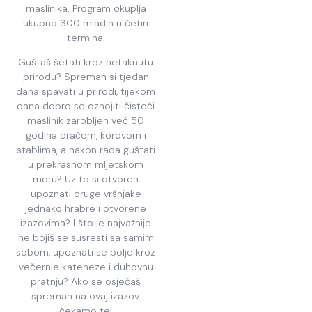
maslinika. Program okuplja
ukupno 300 mladih u četiri
termina.
Guštaš šetati kroz netaknutu
prirodu? Spreman si tjedan
dana spavati u prirodi, tijekom
dana dobro se oznojiti čisteći
maslinik zarobljen već 50
godina dračom, korovom i
stablima, a nakon rada guštati
u prekrasnom mljetskom
moru? Uz to si otvoren
upoznati druge vršnjake
jednako hrabre i otvorene
izazovima? I što je najvažnije
ne bojiš se susresti sa samim
sobom, upoznati se bolje kroz
večernje kateheze i duhovnu
pratnju? Ako se osjećaš
spreman na ovaj izazov,
čekamo te!