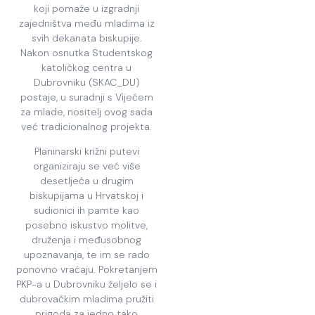
koji pomaže u izgradnji
zajedništva među mladima iz
svih dekanata biskupije.
Nakon osnutka Studentskog
katoličkog centra u
Dubrovniku (SKAC_DU)
postaje, u suradnji s Vijećem
za mlade, nositelj ovog sada
već tradicionalnog projekta.
Planinarski križni putevi
organiziraju se već više
desetljeća u drugim
biskupijama u Hrvatskoj i
sudionici ih pamte kao
posebno iskustvo molitve,
druženja i međusobnog
upoznavanja, te im se rado
ponovno vraćaju. Pokretanjem
PKP-a u Dubrovniku željelo se i
dubrovačkim mladima pružiti
prigoda za jedno tako