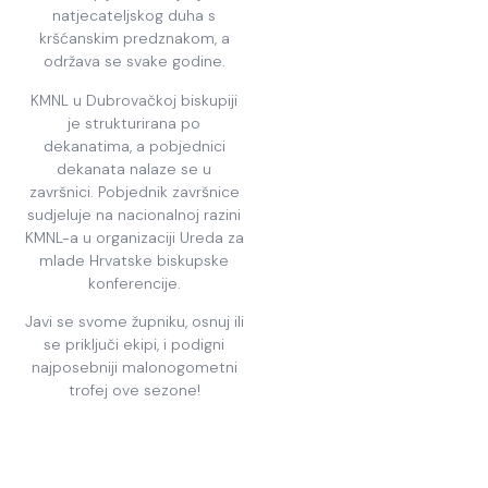
natjecateljskog duha s
kršćanskim predznakom, a
održava se svake godine.
KMNL u Dubrovačkoj biskupiji
je strukturirana po
dekanatima, a pobjednici
dekanata nalaze se u
završnici. Pobjednik završnice
sudjeluje na nacionalnoj razini
KMNL-a u organizaciji Ureda za
mlade Hrvatske biskupske
konferencije.
Javi se svome župniku, osnuj ili
se priključi ekipi, i podigni
najposebniji malonogometni
trofej ove sezone!