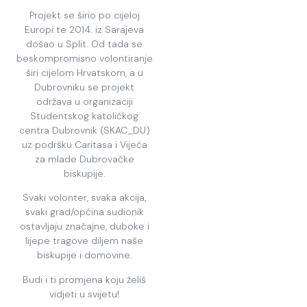
Projekt se širio po cijeloj
Europi te 2014. iz Sarajeva
došao u Split. Od tada se
beskompromisno volontiranje
širi cijelom Hrvatskom, a u
Dubrovniku se projekt
održava u organizaciji
Studentskog katoličkog
centra Dubrovnik (SKAC_DU)
uz podršku Caritasa i Vijeća
za mlade Dubrovačke
biskupije.
Svaki volonter, svaka akcija,
svaki grad/općina sudionik
ostavljaju značajne, duboke i
lijepe tragove diljem naše
biskupije i domovine.
Budi i ti promjena koju želiš
vidjeti u svijetu!