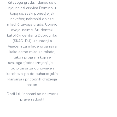
čitavoga grada. I danas se u
njoj nalazi crkvica Domino u
kojoj se, svaki ponedjeljak
navečer, nahraniti dolaze
mladi čitavoga grada. Upravo
ovdje, naime, Studentski
katolički centar u Dubrovniku
(SKAC_DU) u suradnji s
Vijećem za mlade organizira
kako same mise za mlade,
tako i program koji se
svakoga tjedna izmjenjuje –
od pitanja za duhovnike i
kateheza, pa do euharistijskih
klanjanja i prigodnih druženja
nakon.
Dođi i ti, i nahrani se na izvoru
prave radosti!