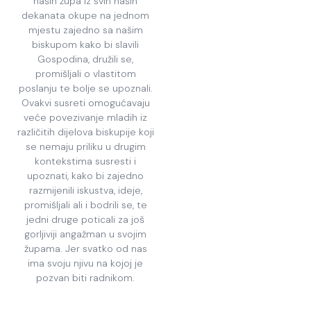
naših župa iz svih naših
dekanata okupe na jednom
mjestu zajedno sa našim
biskupom kako bi slavili
Gospodina, družili se,
promišljali o vlastitom
poslanju te bolje se upoznali.
Ovakvi susreti omogućavaju
veće povezivanje mladih iz
različitih dijelova biskupije koji
se nemaju priliku u drugim
kontekstima susresti i
upoznati, kako bi zajedno
razmijenili iskustva, ideje,
promišljali ali i bodrili se, te
jedni druge poticali za još
gorljiviji angažman u svojim
župama. Jer svatko od nas
ima svoju njivu na kojoj je
pozvan biti radnikom.