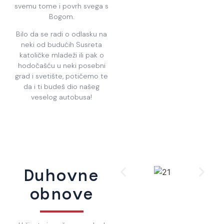
svemu tome i povrh svega s
Bogom.
Bilo da se radi o odlasku na
neki od budućih Susreta
katoličke mladeži ili pak o
hodočašću u neki posebni
grad i svetište, potičemo te
da i ti budeš dio našeg
veselog autobusa!
Duhovne
obnove