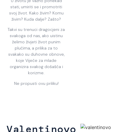
U životu je važno ponekad
stati, umiriti se i promotriti
svoj život. Kako živim? Komu
živim? Kuda dalje? Zašto?
Takvi su trenuci dragocjeni za
svakoga od nas, ako uistinu
želimo živjeti život punim
plućima, a prilika za to
svakako su duhovne obnove,
koje Vijeće za mlade
organizira svakog došašća i
korizme.
Ne propusti ovu priliku!
Valentinovo