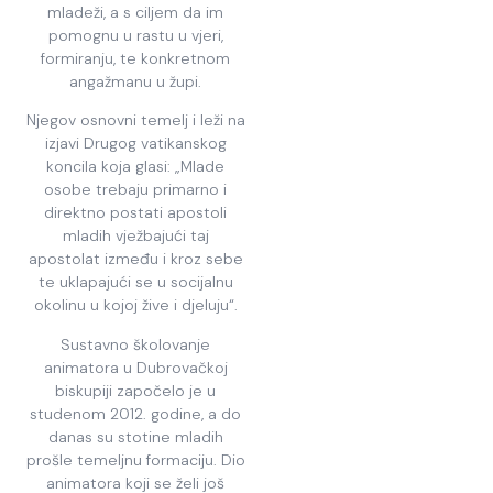
mladeži, a s ciljem da im
pomognu u rastu u vjeri,
formiranju, te konkretnom
angažmanu u župi.
Njegov osnovni temelj i leži na
izjavi Drugog vatikanskog
koncila koja glasi: „Mlade
osobe trebaju primarno i
direktno postati apostoli
mladih vježbajući taj
apostolat između i kroz sebe
te uklapajući se u socijalnu
okolinu u kojoj žive i djeluju“.
Sustavno školovanje
animatora u Dubrovačkoj
biskupiji započelo je u
studenom 2012. godine, a do
danas su stotine mladih
prošle temeljnu formaciju. Dio
animatora koji se želi još