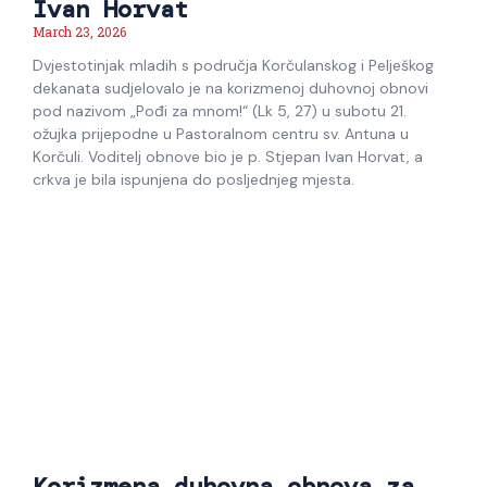
Ivan Horvat
March 23, 2026
Dvjestotinjak mladih s područja Korčulanskog i Pelješkog
dekanata sudjelovalo je na korizmenoj duhovnoj obnovi
pod nazivom „Pođi za mnom!“ (Lk 5, 27) u subotu 21.
ožujka prijepodne u Pastoralnom centru sv. Antuna u
Korčuli. Voditelj obnove bio je p. Stjepan Ivan Horvat, a
crkva je bila ispunjena do posljednjeg mjesta.
Korizmena duhovna obnova za