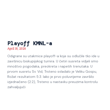
Playoff KMNL-a
April 18, 2026
Odigrane su utakmice playoff-a koje su odlučile tko ide u
završnicu biskupijskog turnira. U četiri susreta vidjeli smo
mnoštvo pogodaka, preokreta i napetih trenutaka. U
prvom susretu Sv. Vid, Trsteno svladalo je Veliku Gospu,
Rožat rezultatom 5:3. Iako je prvo poluvrijeme završilo
izjednačeno (2:2), Trsteno u nastavku preuzima kontrolu
zahvaljujući