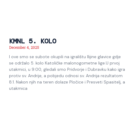
KMNL 5. KOLO
December 4, 2025
I ove smo se subote okupili na igralištu Ilijine glavice gdje
se održalo 5. kolo Katoličke malonogometne lige.U prvoj
utakmici, u 9:00, gledali smo Pridvorje i Dubravku kako igra
protiv sv. Andrije, a pobjedu odnosi sv. Andrija rezultatom
8:1. Nakon njih na teren dolaze Pločice i Presveti Spasitelj, a
utakmica