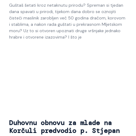
Guštaš šetati kroz netaknutu prirodu? Spreman si tjedan
dana spavati u prirodi, tijekom dana dobro se oznojiti
čisteći maslinik zarobljen već 50 godina dračom, korovom
i stablima, a nakon rada guštati u prekrasnom Mljetskom
moru? Uz to si otvoren upoznati druge vršnjake jednako
hrabre i otvorene izazovima? I što je
Duhovnu obnovu za mlade na
Korčuli predvodio p. Stjepan