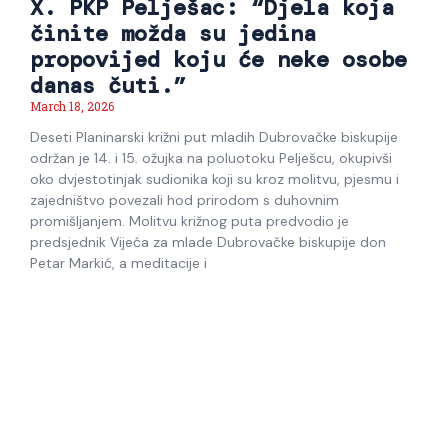
X. PKP Pelješac: “Djela koja
činite možda su jedina
propovijed koju će neke osobe
danas čuti.”
March 18, 2026
Deseti Planinarski križni put mladih Dubrovačke biskupije
održan je 14. i 15. ožujka na poluotoku Pelješcu, okupivši
oko dvjestotinjak sudionika koji su kroz molitvu, pjesmu i
zajedništvo povezali hod prirodom s duhovnim
promišljanjem. Molitvu križnog puta predvodio je
predsjednik Vijeća za mlade Dubrovačke biskupije don
Petar Markić, a meditacije i