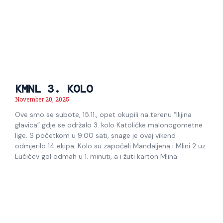
KMNL 3. KOLO
November 20, 2025
Ove smo se subote, 15.11., opet okupili na terenu “Ilijina
glavica” gdje se održalo 3. kolo Katoličke malonogometne
lige. S početkom u 9:00 sati, snage je ovaj vikend
odmjerilo 14 ekipa. Kolo su započeli Mandaljena i Mlini 2 uz
Lučićev gol odmah u 1. minuti, a i žuti karton Mlina