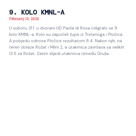
9. KOLO KMNL-A
February 15, 2026
U subotu 31.1. u dvorani UD Paola di Rosa odigralo se 9.
kolo KMNL-a. Kolo su započeli župe iz Trstenoga i Pločica.
A pobjedu odnose Pločice rezultatom 8:4. Nakon njih, na
teren dolaze Rožat i Mlini 2, a utakmica završava sa velikih
13:5 za Rožat. Zatim slijedi utakmica između Gruža