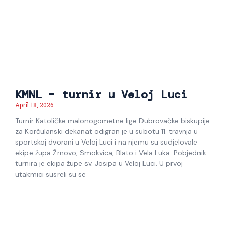
KMNL – turnir u Veloj Luci
April 18, 2026
Turnir Katoličke malonogometne lige Dubrovačke biskupije
za Korčulanski dekanat odigran je u subotu 11. travnja u
sportskoj dvorani u Veloj Luci i na njemu su sudjelovale
ekipe župa Žrnovo, Smokvica, Blato i Vela Luka. Pobjednik
turnira je ekipa župe sv. Josipa u Veloj Luci. U prvoj
utakmici susreli su se