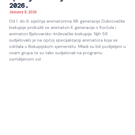
2026.
January 8, 2026
Od 1. do 6. siječnja animatorima XIII. generacije Dubrovačke
biskupije pridružili se animatori II. generacije s Korčule i
animatori Bjelovarsko-križevačke biskupije. Njih 59
sudjelovalo je na općoj specijalizaciji animatora koja se
održala u Biskupijskom sjemeništu. Mladi su bili podijeljeni u
osam grupa te su tako sudjelovali na programu
osmišljenom od