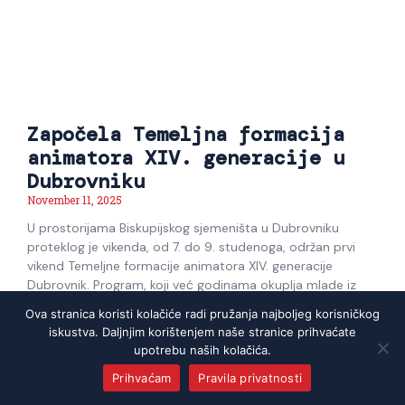
Započela Temeljna formacija
animatora XIV. generacije u
Dubrovniku
November 11, 2025
U prostorijama Biskupijskog sjemeništa u Dubrovniku
proteklog je vikenda, od 7. do 9. studenoga, održan prvi
vikend Temeljne formacije animatora XIV. generacije
Dubrovnik. Program, koji već godinama okuplja mlade iz
cijele Dubrovačke biskupije, i ove je godine privukao
Ova stranica koristi kolačiće radi pružanja najboljeg korisničkog
sedamdesetak sudionika željnih osobnog i duhovnog rasta
iskustva. Daljnjim korištenjem naše stranice prihvaćate
te služenja u Crkvi. Tijekom
upotrebu naših kolačića.
Prihvaćam
Pravila privatnosti