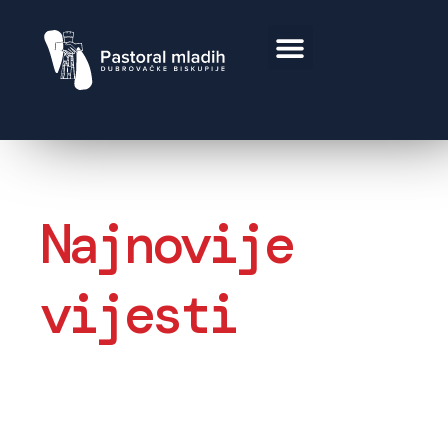
Najnovije
vijesti