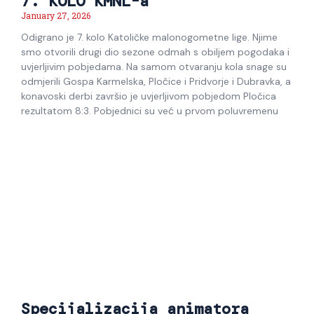
7. KOLO KMNL-a
January 27, 2026
Odigrano je 7. kolo Katoličke malonogometne lige. Njime
smo otvorili drugi dio sezone odmah s obiljem pogodaka i
uvjerljivim pobjedama. Na samom otvaranju kola snage su
odmjerili Gospa Karmelska, Pločice i Pridvorje i Dubravka, a
konavoski derbi završio je uvjerljivom pobjedom Pločica
rezultatom 8:3. Pobjednici su već u prvom poluvremenu
Specijalizacija animatora