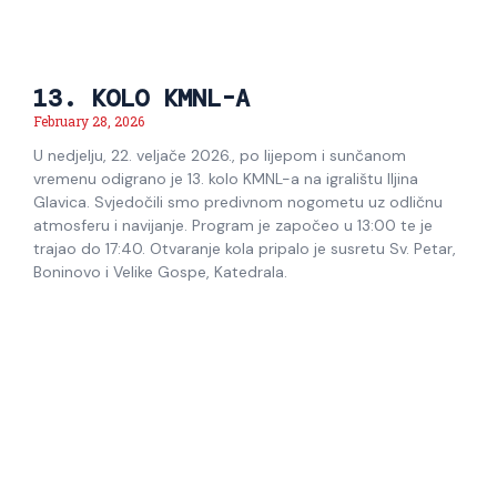
13. KOLO KMNL-A
February 28, 2026
U nedjelju, 22. veljače 2026., po lijepom i sunčanom
vremenu odigrano je 13. kolo KMNL-a na igralištu Iljina
Glavica. Svjedočili smo predivnom nogometu uz odličnu
atmosferu i navijanje. Program je započeo u 13:00 te je
trajao do 17:40. Otvaranje kola pripalo je susretu Sv. Petar,
Boninovo i Velike Gospe, Katedrala.