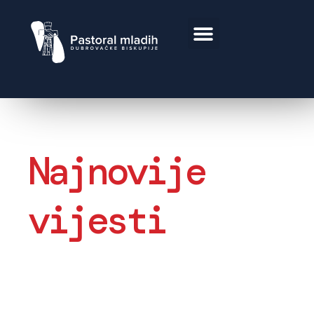
Najnovije
vijesti