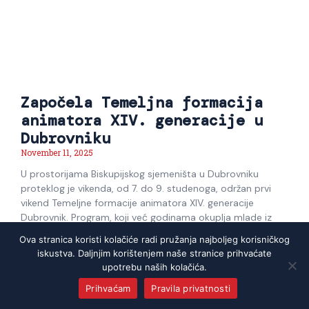
Započela Temeljna formacija
animatora XIV. generacije u
Dubrovniku
November 11, 2025
U prostorijama Biskupijskog sjemeništa u Dubrovniku
proteklog je vikenda, od 7. do 9. studenoga, održan prvi
vikend Temeljne formacije animatora XIV. generacije
Dubrovnik. Program, koji već godinama okuplja mlade iz
cijele Dubrovačke biskupije, i ove je godine privukao
Ova stranica koristi kolačiće radi pružanja najboljeg korisničkog
sedamdesetak sudionika željnih osobnog i duhovnog rasta
iskustva. Daljnjim korištenjem naše stranice prihvaćate
te služenja u Crkvi. Tijekom
upotrebu naših kolačića.
Prihvaćam
Pravila privatnosti