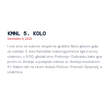
KMNL 5. KOLO
December 4, 2025
I ove smo se subote okupili na igralištu Ilijine glavice gdje
se održalo 5. kolo Katoličke malonogometne lige.U prvoj
utakmici, u 9:00, gledali smo Pridvorje i Dubravku kako igra
protiv sv. Andrije, a pobjedu odnosi sv. Andrija rezultatom
8:1. Nakon njih na teren dolaze Pločice i Presveti Spasitelj, a
utakmica