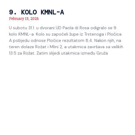
9. KOLO KMNL-A
February 15, 2026
U subotu 31.1. u dvorani UD Paola di Rosa odigralo se 9.
kolo KMNL-a. Kolo su započeli župe iz Trstenoga i Pločica.
A pobjedu odnose Pločice rezultatom 8:4. Nakon njih, na
teren dolaze Rožat i Mlini 2, a utakmica završava sa velikih
13:5 za Rožat. Zatim slijedi utakmica između Gruža