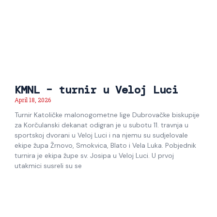
KMNL – turnir u Veloj Luci
April 18, 2026
Turnir Katoličke malonogometne lige Dubrovačke biskupije
za Korčulanski dekanat odigran je u subotu 11. travnja u
sportskoj dvorani u Veloj Luci i na njemu su sudjelovale
ekipe župa Žrnovo, Smokvica, Blato i Vela Luka. Pobjednik
turnira je ekipa župe sv. Josipa u Veloj Luci. U prvoj
utakmici susreli su se