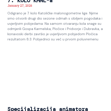
7. KOLO KMNL-a
January 27, 2026
Odigrano je 7. kolo Katoličke malonogometne lige. Njime
smo otvorili drugi dio sezone odmah s obiljem pogodaka i
uvjerljivim pobjedama. Na samom otvaranju kola snage su
odmjerili Gospa Karmelska, Pločice i Pridvorje i Dubravka, a
konavoski derbi završio je uvjerljivom pobjedom Pločica
rezultatom 8:3. Pobjednici su već u prvom poluvremenu
Specijalizacija animatora