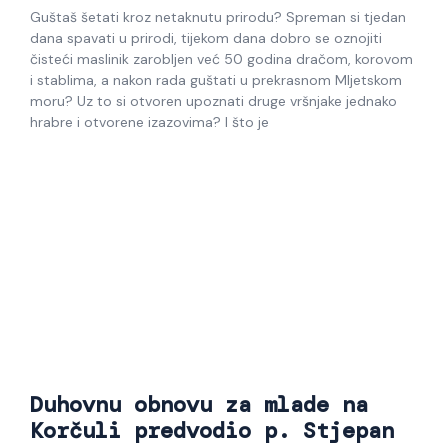
Guštaš šetati kroz netaknutu prirodu? Spreman si tjedan
dana spavati u prirodi, tijekom dana dobro se oznojiti
čisteći maslinik zarobljen već 50 godina dračom, korovom
i stablima, a nakon rada guštati u prekrasnom Mljetskom
moru? Uz to si otvoren upoznati druge vršnjake jednako
hrabre i otvorene izazovima? I što je
Duhovnu obnovu za mlade na
Korčuli predvodio p. Stjepan