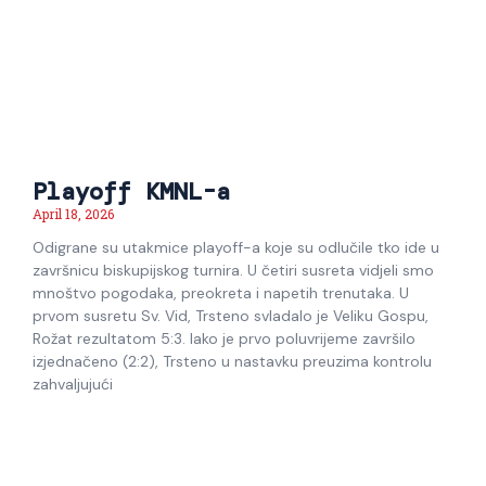
Playoff KMNL-a
April 18, 2026
Odigrane su utakmice playoff-a koje su odlučile tko ide u
završnicu biskupijskog turnira. U četiri susreta vidjeli smo
mnoštvo pogodaka, preokreta i napetih trenutaka. U
prvom susretu Sv. Vid, Trsteno svladalo je Veliku Gospu,
Rožat rezultatom 5:3. Iako je prvo poluvrijeme završilo
izjednačeno (2:2), Trsteno u nastavku preuzima kontrolu
zahvaljujući