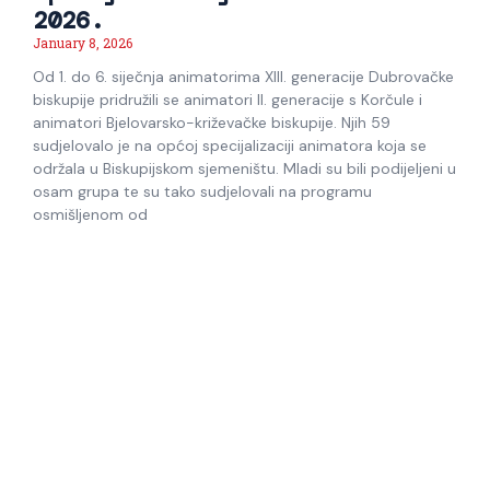
2026.
January 8, 2026
Od 1. do 6. siječnja animatorima XIII. generacije Dubrovačke
biskupije pridružili se animatori II. generacije s Korčule i
animatori Bjelovarsko-križevačke biskupije. Njih 59
sudjelovalo je na općoj specijalizaciji animatora koja se
održala u Biskupijskom sjemeništu. Mladi su bili podijeljeni u
osam grupa te su tako sudjelovali na programu
osmišljenom od