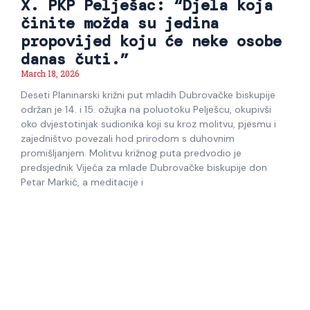
X. PKP Pelješac: “Djela koja
činite možda su jedina
propovijed koju će neke osobe
danas čuti.”
March 18, 2026
Deseti Planinarski križni put mladih Dubrovačke biskupije
održan je 14. i 15. ožujka na poluotoku Pelješcu, okupivši
oko dvjestotinjak sudionika koji su kroz molitvu, pjesmu i
zajedništvo povezali hod prirodom s duhovnim
promišljanjem. Molitvu križnog puta predvodio je
predsjednik Vijeća za mlade Dubrovačke biskupije don
Petar Markić, a meditacije i