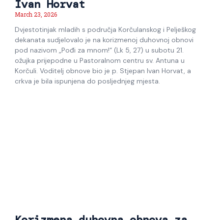
Ivan Horvat
March 23, 2026
Dvjestotinjak mladih s područja Korčulanskog i Pelješkog
dekanata sudjelovalo je na korizmenoj duhovnoj obnovi
pod nazivom „Pođi za mnom!“ (Lk 5, 27) u subotu 21.
ožujka prijepodne u Pastoralnom centru sv. Antuna u
Korčuli. Voditelj obnove bio je p. Stjepan Ivan Horvat, a
crkva je bila ispunjena do posljednjeg mjesta.
Korizmena duhovna obnova za