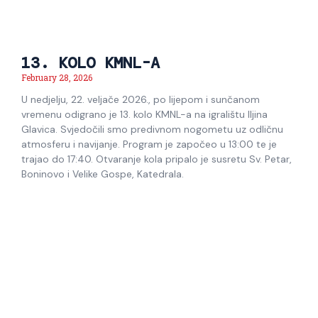
13. KOLO KMNL-A
February 28, 2026
U nedjelju, 22. veljače 2026., po lijepom i sunčanom
vremenu odigrano je 13. kolo KMNL-a na igralištu Iljina
Glavica. Svjedočili smo predivnom nogometu uz odličnu
atmosferu i navijanje. Program je započeo u 13:00 te je
trajao do 17:40. Otvaranje kola pripalo je susretu Sv. Petar,
Boninovo i Velike Gospe, Katedrala.