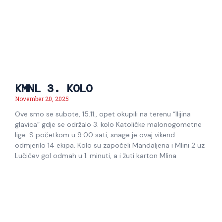
KMNL 3. KOLO
November 20, 2025
Ove smo se subote, 15.11., opet okupili na terenu “Ilijina
glavica” gdje se održalo 3. kolo Katoličke malonogometne
lige. S početkom u 9:00 sati, snage je ovaj vikend
odmjerilo 14 ekipa. Kolo su započeli Mandaljena i Mlini 2 uz
Lučićev gol odmah u 1. minuti, a i žuti karton Mlina